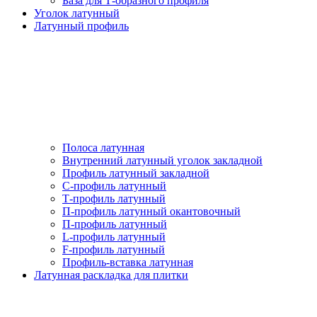
База для Т-образного профиля
Уголок латунный
Латунный профиль
Полоса латунная
Внутренний латунный уголок закладной
Профиль латунный закладной
С-профиль латунный
Т-профиль латунный
П-профиль латунный окантовочный
П-профиль латунный
L-профиль латунный
F-профиль латунный
Профиль-вставка латунная
Латунная раскладка для плитки