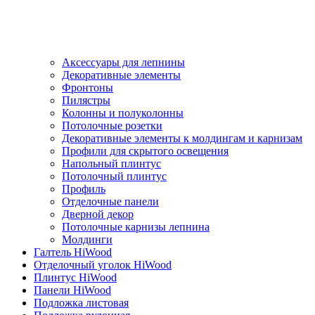
Аксессуары для лепнины
Декоративные элементы
Фронтоны
Пилястры
Колонны и полуколонны
Потолочные розетки
Декоративные элементы к молдингам и карнизам
Профили для скрытого освещения
Напольный плинтус
Потолочный плинтус
Профиль
Отделочные панели
Дверной декор
Потолочные карнизы лепнина
Молдинги
Галтель HiWood
Отделочный уголок HiWood
Плинтус HiWood
Панели HiWood
Подложка листовая