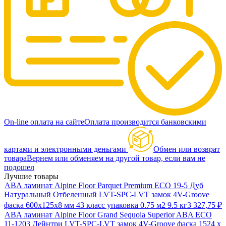
On-line оплата на сайте
Оплата производится банковскими
картами и электронными деньгами
Обмен или возврат
товара
Вернем или обменяем на другой товар, если вам не
подошел
Лучшие товары
ABA ламинат Alpine Floor Parquet Premium ECO 19-5 Дуб
Натуральный Отбеленный LVT-SPC-LVT замок 4V-Groove
фаска 600х125х8 мм 43 класс упаковка 0.75 м2 9.5 кг
3 327,75
₽
ABA ламинат Alpine Floor Grand Sequoia Superior ABA ECO
11-1203 Дейнтри LVT-SPC-LVT замок 4V-Groove фаска 1524 х