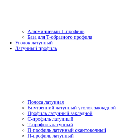
Алюминиевый Т-профиль
База для Т-образного профиля
Уголок латунный
Латунный профиль
Полоса латунная
Внутренний латунный уголок закладной
Профиль латунный закладной
С-профиль латунный
Т-профиль латунный
П-профиль латунный окантовочный
П-профиль латунный