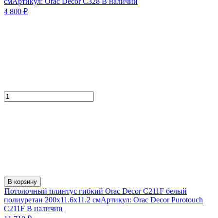
см
Артикул:
Orac Decor C328
В наличии
4 800
₽
В корзину
Потолочный плинтус гибкий Orac Decor C211F белый
полиуретан 200x11.6x11.2 см
Артикул:
Orac Decor Purotouch
C211F
В наличии