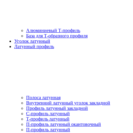
Алюминиевый Т-профиль
База для Т-образного профиля
Уголок латунный
Латунный профиль
Полоса латунная
Внутренний латунный уголок закладной
Профиль латунный закладной
С-профиль латунный
Т-профиль латунный
П-профиль латунный окантовочный
П-профиль латунный