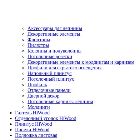
Аксессуары для лепнины
Декоративные элементы
Фронтоны
Пилястры
Колонны и полуколонны
Потолочные розетки
Декоративные элементы к молдингам и карнизам
Профили для скрытого освещения
Напольный плинтус
Потолочный плинтус
Профиль
Отделочные панели
Дверной декор
Потолочные карнизы лепнина
Молдинги
Галтель HiWood
Отделочный уголок HiWood
Плинтус HiWood
Панели HiWood
Подложка листовая