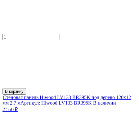
В корзину
Стеновая панель Hiwood LV133 BR395K под дерево 120х12
мм 2,7 м
Артикул:
Hiwood LV133 BR395K
В наличии
2 550
₽