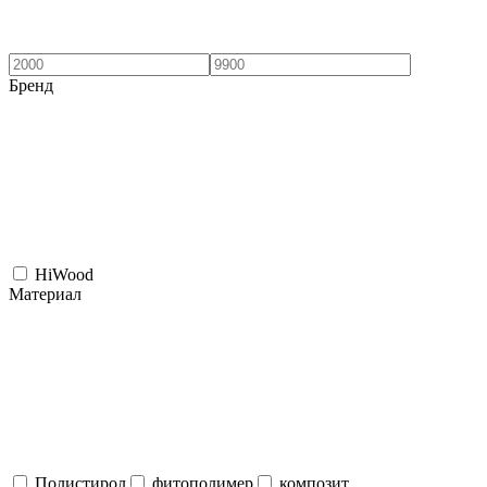
Бренд
HiWood
Материал
Полистирол
фитополимер
композит