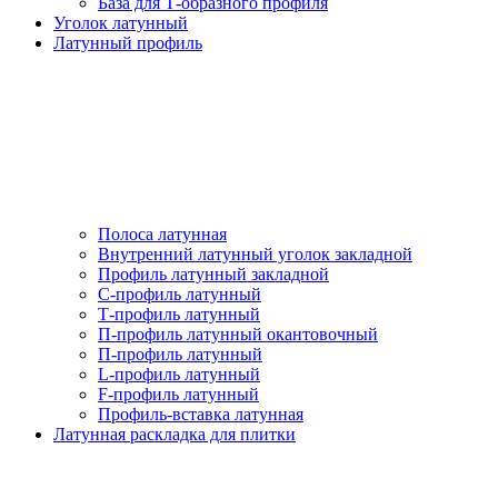
База для Т-образного профиля
Уголок латунный
Латунный профиль
Полоса латунная
Внутренний латунный уголок закладной
Профиль латунный закладной
С-профиль латунный
Т-профиль латунный
П-профиль латунный окантовочный
П-профиль латунный
L-профиль латунный
F-профиль латунный
Профиль-вставка латунная
Латунная раскладка для плитки