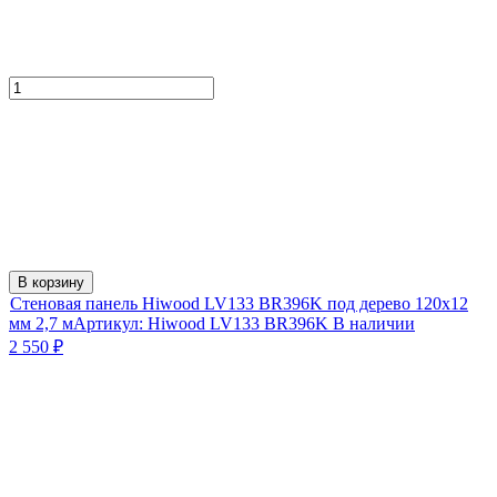
В корзину
Стеновая панель Hiwood LV133 BR396K под дерево 120х12
мм 2,7 м
Артикул:
Hiwood LV133 BR396K
В наличии
2 550
₽