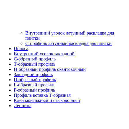
Внутренний уголок латунный раскладка для
плитки
С-профиль латунный раскладка для плитки
Полоса
Внутренний уголок закладной
С-образный профиль
Т-образный профиль
П-образный профиль окантовочный
Закладной профиль
П-образный профиль
L-образный профиль
F-образный профиль
Профиль вставка Т-образная
Клей монтажный и стыковочный
Лепнина