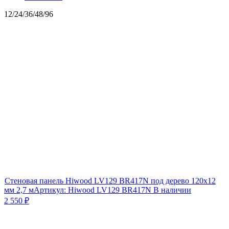
12
/
24
/
36
/
48
/
96
Стеновая панель Hiwood LV129 BR417N под дерево 120х12
мм 2,7 м
Артикул:
Hiwood LV129 BR417N
В наличии
2 550
₽