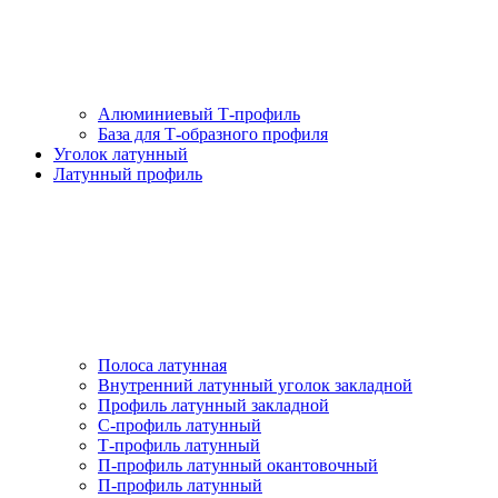
Алюминиевый Т-профиль
База для Т-образного профиля
Уголок латунный
Латунный профиль
Полоса латунная
Внутренний латунный уголок закладной
Профиль латунный закладной
С-профиль латунный
Т-профиль латунный
П-профиль латунный окантовочный
П-профиль латунный