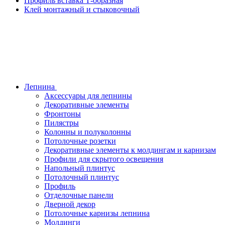
Профиль вставка Т-образная
Клей монтажный и стыковочный
Лепнина
Аксессуары для лепнины
Декоративные элементы
Фронтоны
Пилястры
Колонны и полуколонны
Потолочные розетки
Декоративные элементы к молдингам и карнизам
Профили для скрытого освещения
Напольный плинтус
Потолочный плинтус
Профиль
Отделочные панели
Дверной декор
Потолочные карнизы лепнина
Молдинги