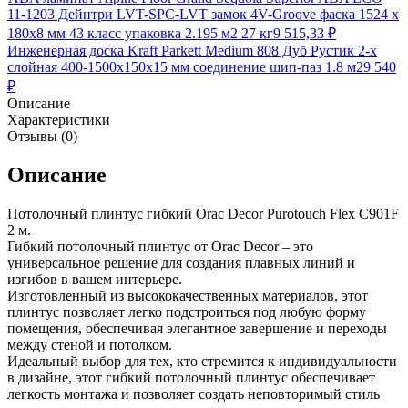
11-1203 Дейнтри LVT-SPC-LVT замок 4V-Groove фаска 1524 х
180х8 мм 43 класс упаковка 2.195 м2 27 кг
9 515,33
₽
Инженерная доска Kraft Parkett Medium 808 Дуб Рустик 2-х
слойная 400-1500х150х15 мм соединение шип-паз 1.8 м2
9 540
₽
Описание
Характеристики
Отзывы (0)
Описание
Потолочный плинтус гибкий Orac Decor Purotouch Flex C901F
2 м.
Гибкий потолочный плинтус от Orac Decor – это
универсальное решение для создания плавных линий и
изгибов в вашем интерьере.
Изготовленный из высококачественных материалов, этот
плинтус позволяет легко подстроиться под любую форму
помещения, обеспечивая элегантное завершение и переходы
между стеной и потолком.
Идеальный выбор для тех, кто стремится к индивидуальности
в дизайне, этот гибкий потолочный плинтус обеспечивает
легкость монтажа и позволяет создать неповторимый стиль