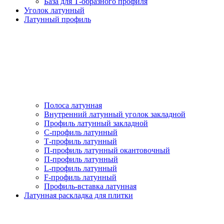
База для Т-образного профиля
Уголок латунный
Латунный профиль
Полоса латунная
Внутренний латунный уголок закладной
Профиль латунный закладной
С-профиль латунный
Т-профиль латунный
П-профиль латунный окантовочный
П-профиль латунный
L-профиль латунный
F-профиль латунный
Профиль-вставка латунная
Латунная раскладка для плитки