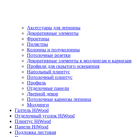
Аксессуары для лепнины
Декоративные элементы
Фронтоны
Пилястры
Колонны и полуколонны
Потолочные розетки
Декоративные элементы к молдингам и карнизам
Профили для скрытого освещения
Напольный плинтус
Потолочный плинтус
Профиль
Отделочные панели
Дверной декор
Потолочные карнизы лепнина
Молдинги
Галтель HiWood
Отделочный уголок HiWood
Плинтус HiWood
Панели HiWood
Подложка листовая