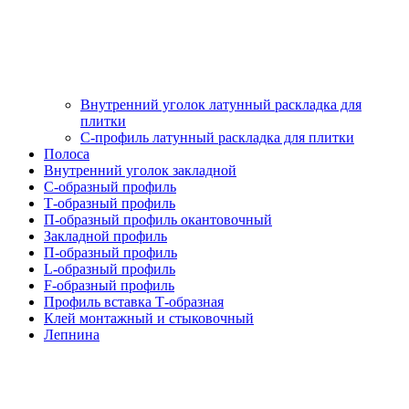
Внутренний уголок латунный раскладка для
плитки
С-профиль латунный раскладка для плитки
Полоса
Внутренний уголок закладной
С-образный профиль
Т-образный профиль
П-образный профиль окантовочный
Закладной профиль
П-образный профиль
L-образный профиль
F-образный профиль
Профиль вставка Т-образная
Клей монтажный и стыковочный
Лепнина