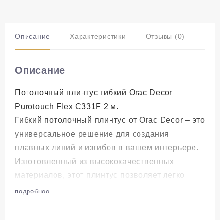
Описание
Характеристики
Отзывы (0)
Описание
Потолочный плинтус гибкий Orac Decor
Purotouch Flex C331F 2 м.
Гибкий потолочный плинтус от Orac Decor – это
универсальное решение для создания
плавных линий и изгибов в вашем интерьере.
Изготовленный из высококачественных
материалов, этот плинтус позволяет легко
подстроиться под любую форму помещения,
подробнее
обеспечивая элегантное завершение и
переходы между стеной и потолком.