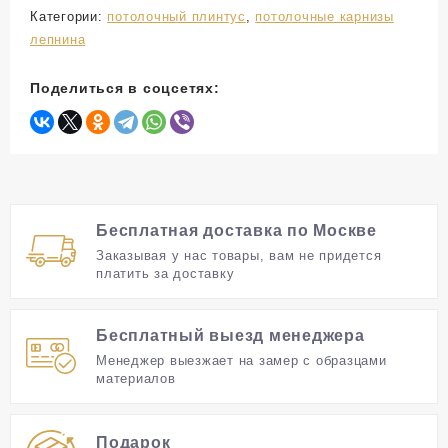
Категории:
потолочный плинтус
,
потолочные карнизы
Идеальный выбор для тех, кто стремится к
лепнина
индивидуальности в дизайне, этот гибкий
потолочный плинтус обеспечивает легкость
Поделиться в соцсетях:
монтажа и позволяет создать неповторимый
стиль интерьера.
Бесплатная доставка по Москве
Заказывая у нас товары, вам не придется
платить за доставку
Бесплатный выезд менеджера
Менеджер выезжает на замер с образцами
материалов
Подарок