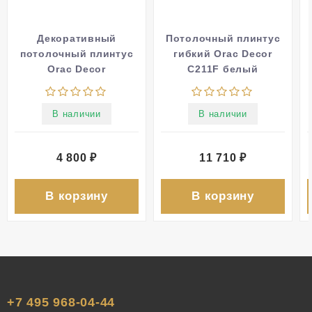
Декоративный
Потолочный плинтус
потолочный плинтус
гибкий Orac Decor
Orac Decor
C211F белый
PUROTOUCH C328
полиуретан
90х68 мм белый
200x11.6x11.2 см
В наличии
В наличии
полиуретан 200 см
4 800
₽
11 710
₽
В корзину
В корзину
+7 495 968-04-44