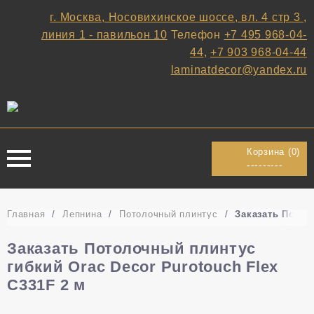
г. Москва, Носовихинское шоссе, вл. 4 стр 3 ,
линия 1 - павильон 10
Телефон
+7 495 968-04-
44
,
+7 903 968-04-44
laminatdecor@yandex.ru
Корзина (
0
)
---------
Главная
/
Лепнина
/
Потолочный плинтус
/
Заказать Потол
Заказать Потолочный плинтус
гибкий Orac Decor Purotouch Flex
C331F 2 м