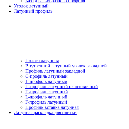
База для Т-образного профиля
Уголок латунный
Латунный профиль
Полоса латунная
Внутренний латунный уголок закладной
Профиль латунный закладной
С-профиль латунный
Т-профиль латунный
П-профиль латунный окантовочный
П-профиль латунный
L-профиль латунный
F-профиль латунный
Профиль-вставка латунная
Латунная раскладка для плитки