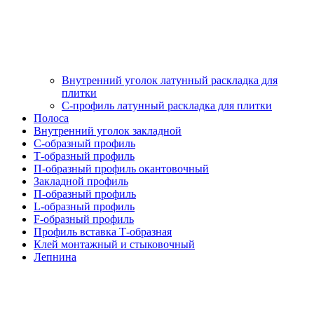
Внутренний уголок латунный раскладка для
плитки
С-профиль латунный раскладка для плитки
Полоса
Внутренний уголок закладной
С-образный профиль
Т-образный профиль
П-образный профиль окантовочный
Закладной профиль
П-образный профиль
L-образный профиль
F-образный профиль
Профиль вставка Т-образная
Клей монтажный и стыковочный
Лепнина