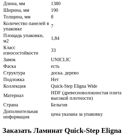
Длина, мм
1380
Ширина, мм
190
Толщина, мм
8
Количество панелей в
7
упаковке
Площадь упаковки,
1,84
м2
Класс
33
износостойкости
Замок
UNICLIC
Фаска
есть
Структура
доска. дерево
Подложка
Нет
Коллекция
Quick-Step Eligna Wide
HDF (древесноволокнистая плита
Материал
высокой плотности)
Страна
Бельгия
Дополнительная
цена указана за упаковку
информация
Заказать Ламинат Quick-Step Eligna