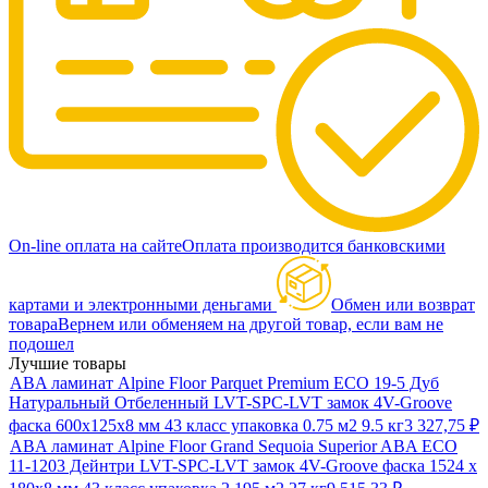
On-line оплата на сайте
Оплата производится банковскими
картами и электронными деньгами
Обмен или возврат
товара
Вернем или обменяем на другой товар, если вам не
подошел
Лучшие товары
ABA ламинат Alpine Floor Parquet Premium ECO 19-5 Дуб
Натуральный Отбеленный LVT-SPC-LVT замок 4V-Groove
фаска 600х125х8 мм 43 класс упаковка 0.75 м2 9.5 кг
3 327,75
₽
ABA ламинат Alpine Floor Grand Sequoia Superior ABA ECO
11-1203 Дейнтри LVT-SPC-LVT замок 4V-Groove фаска 1524 х