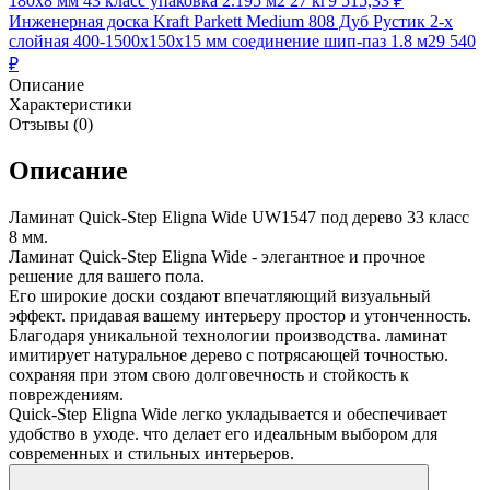
180х8 мм 43 класс упаковка 2.195 м2 27 кг
9 515,33
₽
Инженерная доска Kraft Parkett Medium 808 Дуб Рустик 2-х
слойная 400-1500х150х15 мм соединение шип-паз 1.8 м2
9 540
₽
Описание
Характеристики
Отзывы (0)
Описание
Ламинат Quick-Step Eligna Wide UW1547 под дерево 33 класс
8 мм.
Ламинат Quick-Step Eligna Wide - элегантное и прочное
решение для вашего пола.
Его широкие доски создают впечатляющий визуальный
эффект. придавая вашему интерьеру простор и утонченность.
Благодаря уникальной технологии производства. ламинат
имитирует натуральное дерево с потрясающей точностью.
сохраняя при этом свою долговечность и стойкость к
повреждениям.
Quick-Step Eligna Wide легко укладывается и обеспечивает
удобство в уходе. что делает его идеальным выбором для
современных и стильных интерьеров.