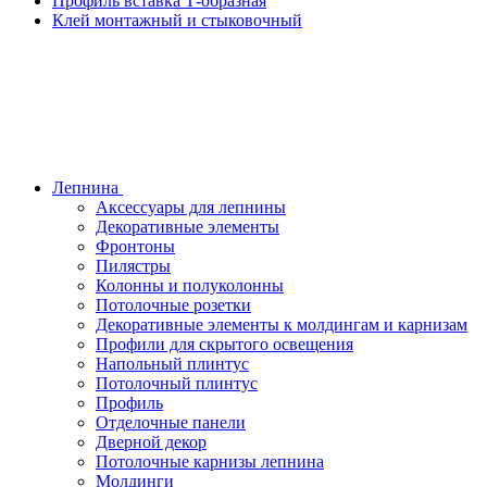
Профиль вставка Т-образная
Клей монтажный и стыковочный
Лепнина
Аксессуары для лепнины
Декоративные элементы
Фронтоны
Пилястры
Колонны и полуколонны
Потолочные розетки
Декоративные элементы к молдингам и карнизам
Профили для скрытого освещения
Напольный плинтус
Потолочный плинтус
Профиль
Отделочные панели
Дверной декор
Потолочные карнизы лепнина
Молдинги