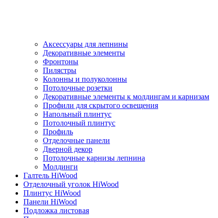
Аксессуары для лепнины
Декоративные элементы
Фронтоны
Пилястры
Колонны и полуколонны
Потолочные розетки
Декоративные элементы к молдингам и карнизам
Профили для скрытого освещения
Напольный плинтус
Потолочный плинтус
Профиль
Отделочные панели
Дверной декор
Потолочные карнизы лепнина
Молдинги
Галтель HiWood
Отделочный уголок HiWood
Плинтус HiWood
Панели HiWood
Подложка листовая