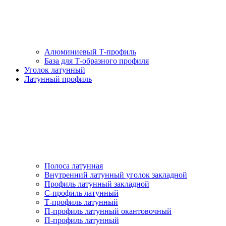
Алюминиевый Т-профиль
База для Т-образного профиля
Уголок латунный
Латунный профиль
Полоса латунная
Внутренний латунный уголок закладной
Профиль латунный закладной
С-профиль латунный
Т-профиль латунный
П-профиль латунный окантовочный
П-профиль латунный