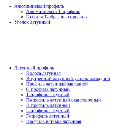
Алюминиевый профиль
Алюминиевый Т-профиль
База для Т-образного профиля
Уголок латунный
Латунный профиль
Полоса латунная
Внутренний латунный уголок закладной
Профиль латунный закладной
С-профиль латунный
Т-профиль латунный
П-профиль латунный окантовочный
П-профиль латунный
L-профиль латунный
F-профиль латунный
Профиль-вставка латунная