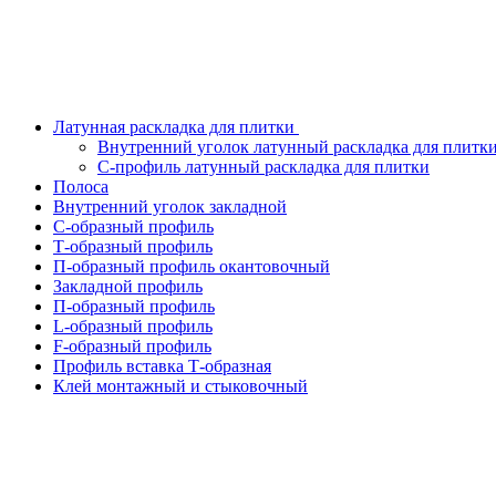
Латунная раскладка для плитки
Внутренний уголок латунный раскладка для плитк
С-профиль латунный раскладка для плитки
Полоса
Внутренний уголок закладной
С-образный профиль
Т-образный профиль
П-образный профиль окантовочный
Закладной профиль
П-образный профиль
L-образный профиль
F-образный профиль
Профиль вставка Т-образная
Клей монтажный и стыковочный