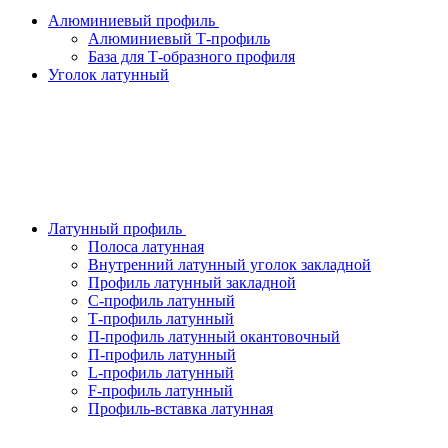
Алюминиевый профиль
Алюминиевый Т-профиль
База для Т-образного профиля
Уголок латунный
Латунный профиль
Полоса латунная
Внутренний латунный уголок закладной
Профиль латунный закладной
С-профиль латунный
Т-профиль латунный
П-профиль латунный окантовочный
П-профиль латунный
L-профиль латунный
F-профиль латунный
Профиль-вставка латунная