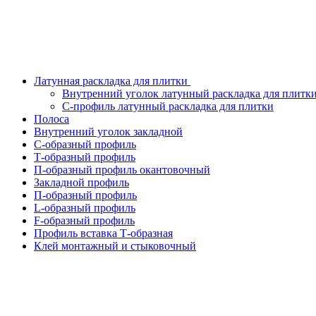
Латунная раскладка для плитки
Внутренний уголок латунный раскладка для плитк
С-профиль латунный раскладка для плитки
Полоса
Внутренний уголок закладной
С-образный профиль
Т-образный профиль
П-образный профиль окантовочный
Закладной профиль
П-образный профиль
L-образный профиль
F-образный профиль
Профиль вставка Т-образная
Клей монтажный и стыковочный