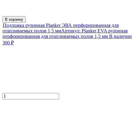
В корзину
Подложка рулонная Planker ЭВА перфорированная для
отапливаемых полов 1,5 мм
Артикул:
Planker EVA рулонная
перфорированная для отапливаемых полов 1,5 мм
В наличии
300
₽