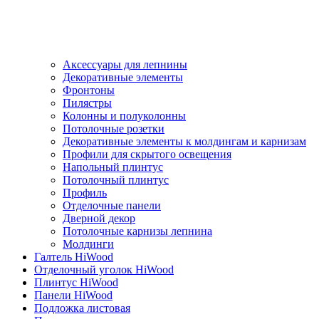
Аксессуары для лепнины
Декоративные элементы
Фронтоны
Пилястры
Колонны и полуколонны
Потолочные розетки
Декоративные элементы к молдингам и карнизам
Профили для скрытого освещения
Напольный плинтус
Потолочный плинтус
Профиль
Отделочные панели
Дверной декор
Потолочные карнизы лепнина
Молдинги
Галтель HiWood
Отделочный уголок HiWood
Плинтус HiWood
Панели HiWood
Подложка листовая