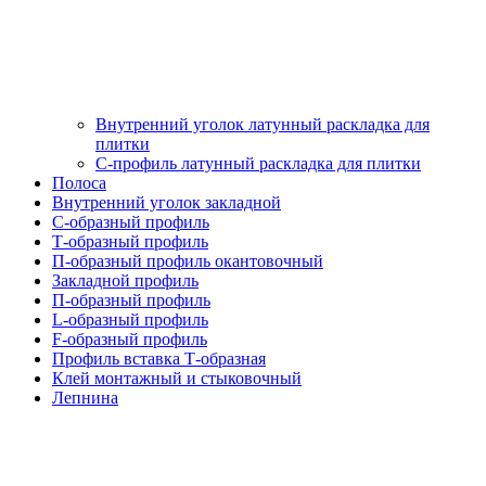
Внутренний уголок латунный раскладка для
плитки
С-профиль латунный раскладка для плитки
Полоса
Внутренний уголок закладной
С-образный профиль
Т-образный профиль
П-образный профиль окантовочный
Закладной профиль
П-образный профиль
L-образный профиль
F-образный профиль
Профиль вставка Т-образная
Клей монтажный и стыковочный
Лепнина