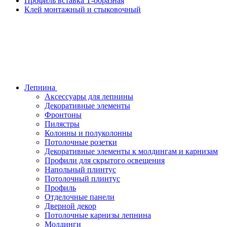
Профиль вставка Т-образная
Клей монтажный и стыковочный
Лепнина
Аксессуары для лепнины
Декоративные элементы
Фронтоны
Пилястры
Колонны и полуколонны
Потолочные розетки
Декоративные элементы к молдингам и карнизам
Профили для скрытого освещения
Напольный плинтус
Потолочный плинтус
Профиль
Отделочные панели
Дверной декор
Потолочные карнизы лепнина
Молдинги