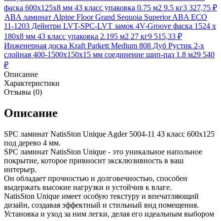
фаска 600х125х8 мм 43 класс упаковка 0.75 м2 9.5 кг
3 327,75
₽
ABA ламинат Alpine Floor Grand Sequoia Superior ABA ECO
11-1203 Дейнтри LVT-SPC-LVT замок 4V-Groove фаска 1524 х
180х8 мм 43 класс упаковка 2.195 м2 27 кг
9 515,33
₽
Инженерная доска Kraft Parkett Medium 808 Дуб Рустик 2-х
слойная 400-1500х150х15 мм соединение шип-паз 1.8 м2
9 540
₽
Описание
Характеристики
Отзывы (0)
Описание
SPC ламинат NatisSton Unique Agder 5004-11 43 класс 600х125
под дерево 4 мм.
SPC ламинат NatisSton Unique - это уникальное напольное
покрытие, которое привносит эксклюзивность в ваш
интерьер.
Он обладает прочностью и долговечностью, способен
выдержать высокие нагрузки и устойчив к влаге.
NatisSton Unique имеет особую текстуру и впечатляющий
дизайн, создавая эффектный и стильный вид помещения.
Установка и уход за ним легки, делая его идеальным выбором