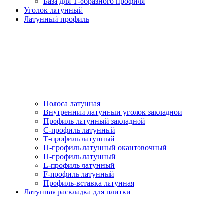
База для Т-образного профиля
Уголок латунный
Латунный профиль
Полоса латунная
Внутренний латунный уголок закладной
Профиль латунный закладной
С-профиль латунный
Т-профиль латунный
П-профиль латунный окантовочный
П-профиль латунный
L-профиль латунный
F-профиль латунный
Профиль-вставка латунная
Латунная раскладка для плитки