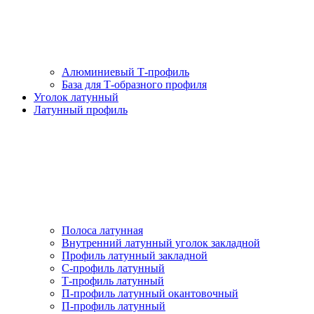
Алюминиевый Т-профиль
База для Т-образного профиля
Уголок латунный
Латунный профиль
Полоса латунная
Внутренний латунный уголок закладной
Профиль латунный закладной
С-профиль латунный
Т-профиль латунный
П-профиль латунный окантовочный
П-профиль латунный