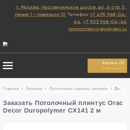
г. Москва, Носовихинское шоссе, вл. 4 стр 3 ,
линия 1 - павильон 10
Телефон
+7 495 968-04-
44
,
+7 903 968-04-44
laminatdecor@yandex.ru
Корзина (
0
)
---------
Главная
/
Лепнина
/
Потолочные карнизы лепнина
/
Заказа
Заказать Потолочный плинтус Orac
Decor Duropolymer CX141 2 м