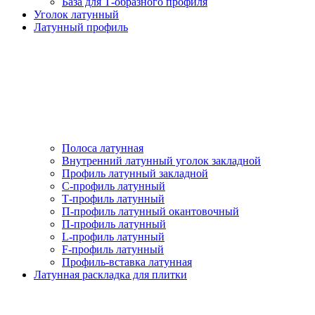
База для Т-образного профиля
Уголок латунный
Латунный профиль
Полоса латунная
Внутренний латунный уголок закладной
Профиль латунный закладной
С-профиль латунный
Т-профиль латунный
П-профиль латунный окантовочный
П-профиль латунный
L-профиль латунный
F-профиль латунный
Профиль-вставка латунная
Латунная раскладка для плитки