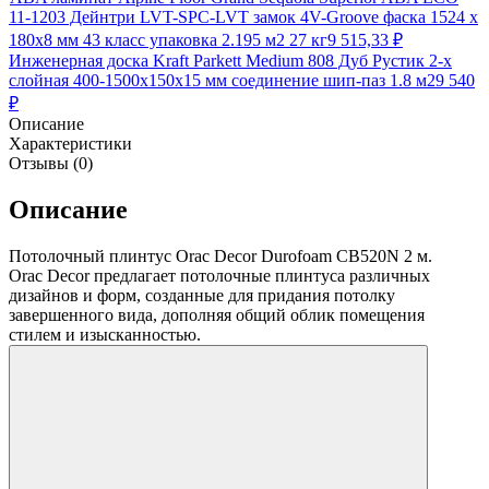
11-1203 Дейнтри LVT-SPC-LVT замок 4V-Groove фаска 1524 х
180х8 мм 43 класс упаковка 2.195 м2 27 кг
9 515,33
₽
Инженерная доска Kraft Parkett Medium 808 Дуб Рустик 2-х
слойная 400-1500х150х15 мм соединение шип-паз 1.8 м2
9 540
₽
Описание
Характеристики
Отзывы (0)
Описание
Потолочный плинтус Orac Decor Durofoam CB520N 2 м.
Orac Decor предлагает потолочные плинтуса различных
дизайнов и форм, созданные для придания потолку
завершенного вида, дополняя общий облик помещения
стилем и изысканностью.