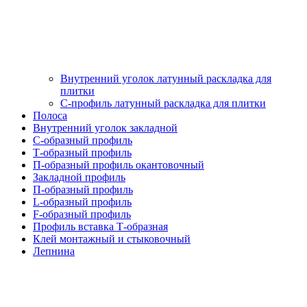
Внутренний уголок латунный раскладка для
плитки
С-профиль латунный раскладка для плитки
Полоса
Внутренний уголок закладной
С-образный профиль
Т-образный профиль
П-образный профиль окантовочный
Закладной профиль
П-образный профиль
L-образный профиль
F-образный профиль
Профиль вставка Т-образная
Клей монтажный и стыковочный
Лепнина