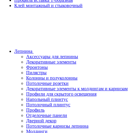
Профиль вставка Т-образная
Клей монтажный и стыковочный
Лепнина
Аксессуары для лепнины
Декоративные элементы
Фронтоны
Пилястры
Колонны и полуколонны
Потолочные розетки
Декоративные элементы к молдингам и карнизам
Профили для скрытого освещения
Напольный плинтус
Потолочный плинтус
Профиль
Отделочные панели
Дверной декор
Потолочные карнизы лепнина
Молдинги