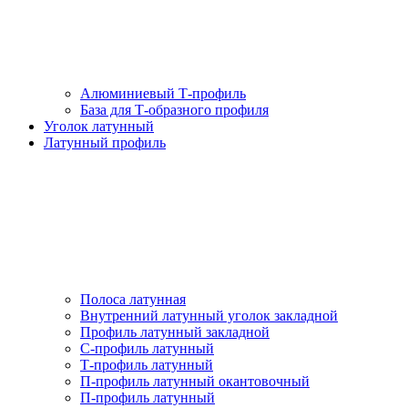
Алюминиевый Т-профиль
База для Т-образного профиля
Уголок латунный
Латунный профиль
Полоса латунная
Внутренний латунный уголок закладной
Профиль латунный закладной
С-профиль латунный
Т-профиль латунный
П-профиль латунный окантовочный
П-профиль латунный