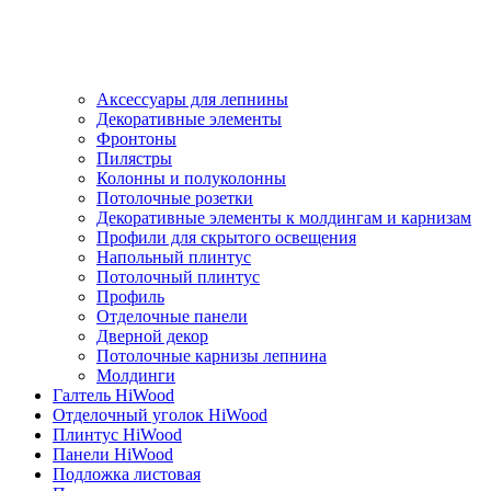
Аксессуары для лепнины
Декоративные элементы
Фронтоны
Пилястры
Колонны и полуколонны
Потолочные розетки
Декоративные элементы к молдингам и карнизам
Профили для скрытого освещения
Напольный плинтус
Потолочный плинтус
Профиль
Отделочные панели
Дверной декор
Потолочные карнизы лепнина
Молдинги
Галтель HiWood
Отделочный уголок HiWood
Плинтус HiWood
Панели HiWood
Подложка листовая