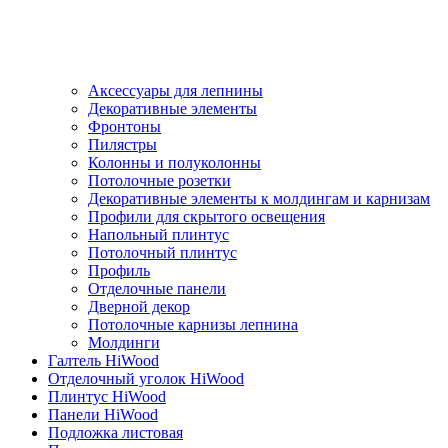
Аксессуары для лепнины
Декоративные элементы
Фронтоны
Пилястры
Колонны и полуколонны
Потолочные розетки
Декоративные элементы к молдингам и карнизам
Профили для скрытого освещения
Напольный плинтус
Потолочный плинтус
Профиль
Отделочные панели
Дверной декор
Потолочные карнизы лепнина
Молдинги
Галтель HiWood
Отделочный уголок HiWood
Плинтус HiWood
Панели HiWood
Подложка листовая