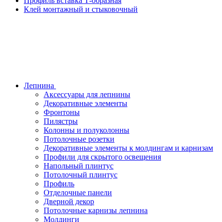
Профиль вставка Т-образная
Клей монтажный и стыковочный
Лепнина
Аксессуары для лепнины
Декоративные элементы
Фронтоны
Пилястры
Колонны и полуколонны
Потолочные розетки
Декоративные элементы к молдингам и карнизам
Профили для скрытого освещения
Напольный плинтус
Потолочный плинтус
Профиль
Отделочные панели
Дверной декор
Потолочные карнизы лепнина
Молдинги