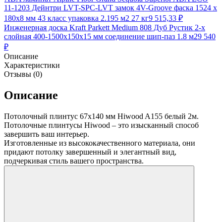
11-1203 Дейнтри LVT-SPC-LVT замок 4V-Groove фаска 1524 х
180х8 мм 43 класс упаковка 2.195 м2 27 кг
9 515,33
₽
Инженерная доска Kraft Parkett Medium 808 Дуб Рустик 2-х
слойная 400-1500х150х15 мм соединение шип-паз 1.8 м2
9 540
₽
Описание
Характеристики
Отзывы (0)
Описание
Потолочный плинтус 67х140 мм Hiwood A155 белый 2м.
Потолочные плинтусы Hiwood – это изысканный способ
завершить ваш интерьер.
Изготовленные из высококачественного материала, они
придают потолку завершенный и элегантный вид,
подчеркивая стиль вашего пространства.