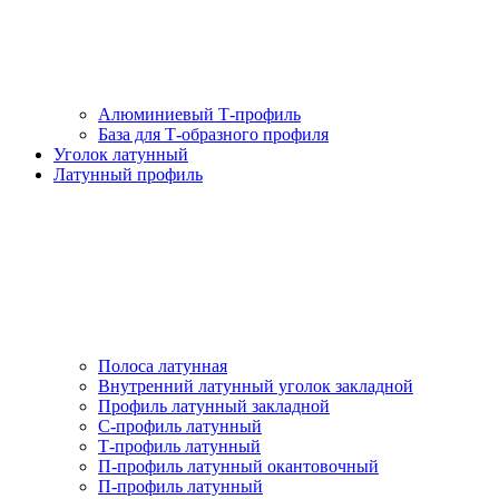
Алюминиевый Т-профиль
База для Т-образного профиля
Уголок латунный
Латунный профиль
Полоса латунная
Внутренний латунный уголок закладной
Профиль латунный закладной
С-профиль латунный
Т-профиль латунный
П-профиль латунный окантовочный
П-профиль латунный