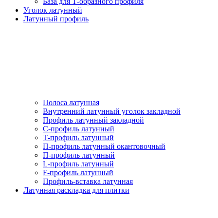
База для Т-образного профиля
Уголок латунный
Латунный профиль
Полоса латунная
Внутренний латунный уголок закладной
Профиль латунный закладной
С-профиль латунный
Т-профиль латунный
П-профиль латунный окантовочный
П-профиль латунный
L-профиль латунный
F-профиль латунный
Профиль-вставка латунная
Латунная раскладка для плитки