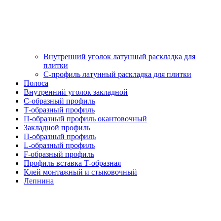
Внутренний уголок латунный раскладка для
плитки
С-профиль латунный раскладка для плитки
Полоса
Внутренний уголок закладной
С-образный профиль
Т-образный профиль
П-образный профиль окантовочный
Закладной профиль
П-образный профиль
L-образный профиль
F-образный профиль
Профиль вставка Т-образная
Клей монтажный и стыковочный
Лепнина