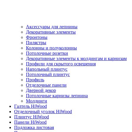
Аксессуары для лепнины
Декоративные элементы
Фронтоны
Пилястры
Колонны и полуколонны
Потолочные розетки
Декоративные элементы к молдингам и карнизам
Профили для скрытого освещения
Напольный плинтус
Потолочный плинтус
Профиль
Отделочные панели
Дверной декор
Потолочные карнизы лепнина
Молдинги
Галтель HiWood
Отделочный уголок HiWood
Плинтус HiWood
Панели HiWood
Подложка листовая