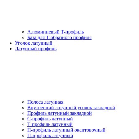
Алюминиевый Т-профиль
База для Т-образного профиля
Уголок латунный
Латунный профиль
Полоса латунная
Внутренний латунный уголок закладной
Профиль латунный закладной
С-профиль латунный
Т-профиль латунный
П-профиль латунный окантовочный
П-профиль латунный