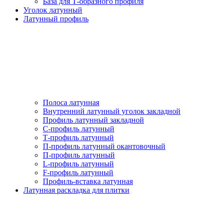
База для Т-образного профиля
Уголок латунный
Латунный профиль
Полоса латунная
Внутренний латунный уголок закладной
Профиль латунный закладной
С-профиль латунный
Т-профиль латунный
П-профиль латунный окантовочный
П-профиль латунный
L-профиль латунный
F-профиль латунный
Профиль-вставка латунная
Латунная раскладка для плитки