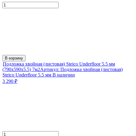
В корзину
Подложка хвойная (листовая) Steico Underfloor 5.5 мм
(790x590x5.5) 7м2
Артикул:
Подложка хвойная (листовая)
Steico Underfloor 5.5 мм
В наличии
3 290
₽