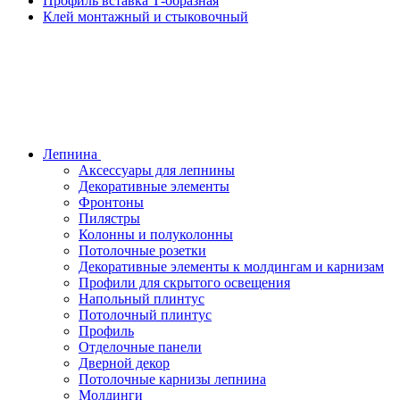
Профиль вставка Т-образная
Клей монтажный и стыковочный
Лепнина
Аксессуары для лепнины
Декоративные элементы
Фронтоны
Пилястры
Колонны и полуколонны
Потолочные розетки
Декоративные элементы к молдингам и карнизам
Профили для скрытого освещения
Напольный плинтус
Потолочный плинтус
Профиль
Отделочные панели
Дверной декор
Потолочные карнизы лепнина
Молдинги