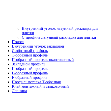
Внутренний уголок латунный раскладка для
плитки
С-профиль латунный раскладка для плитки
Полоса
Внутренний уголок закладной
С-образный профиль
Т-образный профиль
П-образный профиль окантовочный
Закладной профиль
П-образный профиль
L-образный профиль
F-образный профиль
Профиль вставка Т-образная
Клей монтажный и стыковочный
Лепнина