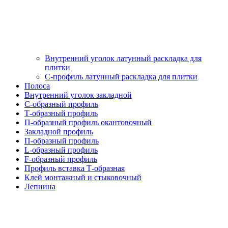
Внутренний уголок латунный раскладка для
плитки
С-профиль латунный раскладка для плитки
Полоса
Внутренний уголок закладной
С-образный профиль
Т-образный профиль
П-образный профиль окантовочный
Закладной профиль
П-образный профиль
L-образный профиль
F-образный профиль
Профиль вставка Т-образная
Клей монтажный и стыковочный
Лепнина