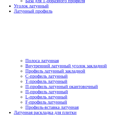
База для Т-образного профиля
Уголок латунный
Латунный профиль
Полоса латунная
Внутренний латунный уголок закладной
Профиль латунный закладной
С-профиль латунный
Т-профиль латунный
П-профиль латунный окантовочный
П-профиль латунный
L-профиль латунный
F-профиль латунный
Профиль-вставка латунная
Латунная раскладка для плитки