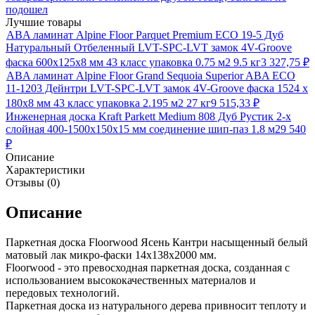
подошел
Лучшие товары
ABA ламинат Alpine Floor Parquet Premium ECO 19-5 Дуб
Натуральный Отбеленный LVT-SPC-LVT замок 4V-Groove
фаска 600х125х8 мм 43 класс упаковка 0.75 м2 9.5 кг
3 327,75
₽
ABA ламинат Alpine Floor Grand Sequoia Superior ABA ECO
11-1203 Дейнтри LVT-SPC-LVT замок 4V-Groove фаска 1524 х
180х8 мм 43 класс упаковка 2.195 м2 27 кг
9 515,33
₽
Инженерная доска Kraft Parkett Medium 808 Дуб Рустик 2-х
слойная 400-1500х150х15 мм соединение шип-паз 1.8 м2
9 540
₽
Описание
Характеристики
Отзывы (0)
Описание
Паркетная доска Floorwood Ясень Кантри насыщенный белый
матовый лак микро-фаски 14х138х2000 мм.
Floorwood - это превосходная паркетная доска, созданная с
использованием высококачественных материалов и
передовых технологий.
Паркетная доска из натурального дерева привносит теплоту и