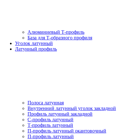
Алюминиевый Т-профиль
База для Т-образного профиля
Уголок латунный
Латунный профиль
Полоса латунная
Внутренний латунный уголок закладной
Профиль латунный закладной
С-профиль латунный
Т-профиль латунный
П-профиль латунный окантовочный
П-профиль латунный