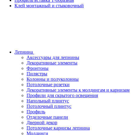
Профиль вставка Т-образная
Клей монтажный и стыковочный
Лепнина
Аксессуары для лепнины
Декоративные элементы
Фронтоны
Пилястры
Колонны и полуколонны
Потолочные розетки
Декоративные элементы к молдингам и карнизам
Профили для скрытого освещения
Напольный плинтус
Потолочный плинтус
Профиль
Отделочные панели
Дверной декор
Потолочные карнизы лепнина
Молдинги