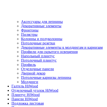
Аксессуары для лепнины
Декоративные элементы
Фронтоны
Пилястры
Колонны и полуколонны
Потолочные розетки
Декоративные элементы к молдингам и карнизам
Профили для скрытого освещения
Напольный плинтус
Потолочный плинтус
Профиль
Отделочные панели
Дверной декор
Потолочные карнизы лепнина
Молдинги
Галтель HiWood
Отделочный уголок HiWood
Плинтус HiWood
Панели HiWood
Подложка листовая