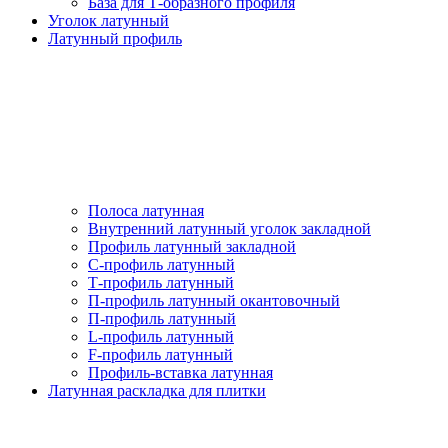
База для Т-образного профиля
Уголок латунный
Латунный профиль
Полоса латунная
Внутренний латунный уголок закладной
Профиль латунный закладной
С-профиль латунный
Т-профиль латунный
П-профиль латунный окантовочный
П-профиль латунный
L-профиль латунный
F-профиль латунный
Профиль-вставка латунная
Латунная раскладка для плитки