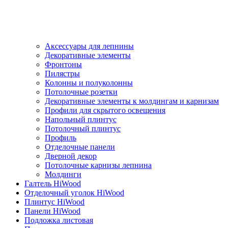
Аксессуары для лепнины
Декоративные элементы
Фронтоны
Пилястры
Колонны и полуколонны
Потолочные розетки
Декоративные элементы к молдингам и карнизам
Профили для скрытого освещения
Напольный плинтус
Потолочный плинтус
Профиль
Отделочные панели
Дверной декор
Потолочные карнизы лепнина
Молдинги
Галтель HiWood
Отделочный уголок HiWood
Плинтус HiWood
Панели HiWood
Подложка листовая