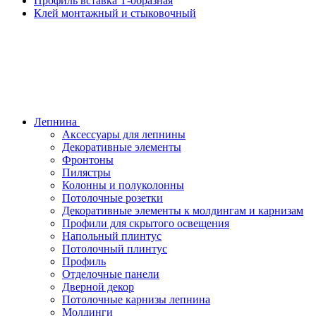
Профиль вставка Т-образная
Клей монтажный и стыковочный
Лепнина
Аксессуары для лепнины
Декоративные элементы
Фронтоны
Пилястры
Колонны и полуколонны
Потолочные розетки
Декоративные элементы к молдингам и карнизам
Профили для скрытого освещения
Напольный плинтус
Потолочный плинтус
Профиль
Отделочные панели
Дверной декор
Потолочные карнизы лепнина
Молдинги