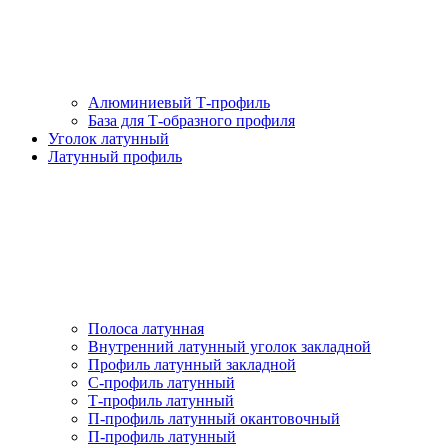
Алюминиевый Т-профиль
База для Т-образного профиля
Уголок латунный
Латунный профиль
Полоса латунная
Внутренний латунный уголок закладной
Профиль латунный закладной
С-профиль латунный
Т-профиль латунный
П-профиль латунный окантовочный
П-профиль латунный