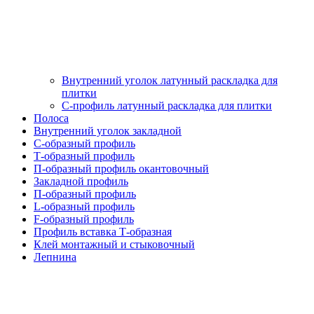
Внутренний уголок латунный раскладка для
плитки
С-профиль латунный раскладка для плитки
Полоса
Внутренний уголок закладной
С-образный профиль
Т-образный профиль
П-образный профиль окантовочный
Закладной профиль
П-образный профиль
L-образный профиль
F-образный профиль
Профиль вставка Т-образная
Клей монтажный и стыковочный
Лепнина