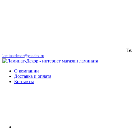
Те
г. Москва, Носовихинское шоссе, вл. 4 стр 3 , линия 1 - павильон 10
laminatdecor@yandex.ru
О компании
Доставка и оплата
Контакты