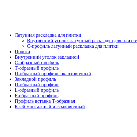
Латунная раскладка для плитки
Внутренний уголок латунный раскладка для плитк
С-профиль латунный раскладка для плитки
Полоса
Внутренний уголок закладной
С-образный профиль
Т-образный профиль
П-образный профиль окантовочный
Закладной профиль
П-образный профиль
L-образный профиль
F-образный профиль
Профиль вставка Т-образная
Клей монтажный и стыковочный