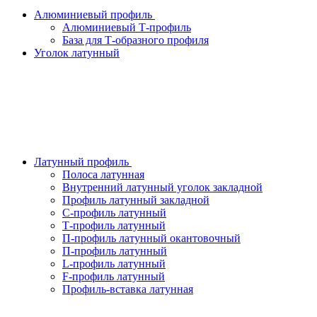
Алюминиевый профиль
Алюминиевый Т-профиль
База для Т-образного профиля
Уголок латунный
Латунный профиль
Полоса латунная
Внутренний латунный уголок закладной
Профиль латунный закладной
С-профиль латунный
Т-профиль латунный
П-профиль латунный окантовочный
П-профиль латунный
L-профиль латунный
F-профиль латунный
Профиль-вставка латунная