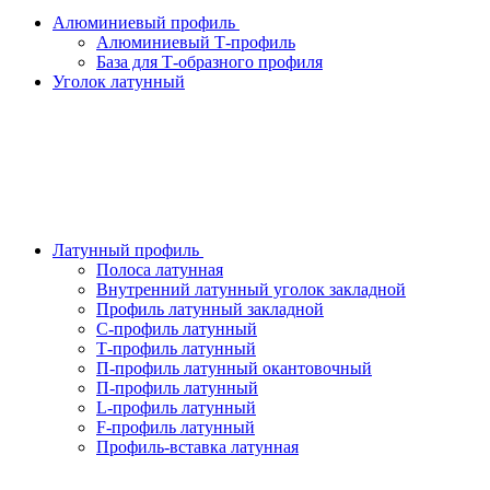
Алюминиевый профиль
Алюминиевый Т-профиль
База для Т-образного профиля
Уголок латунный
Латунный профиль
Полоса латунная
Внутренний латунный уголок закладной
Профиль латунный закладной
С-профиль латунный
Т-профиль латунный
П-профиль латунный окантовочный
П-профиль латунный
L-профиль латунный
F-профиль латунный
Профиль-вставка латунная