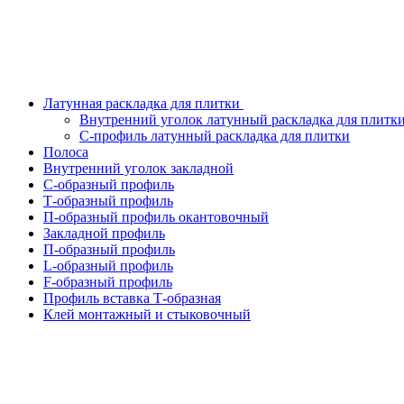
Латунная раскладка для плитки
Внутренний уголок латунный раскладка для плитк
С-профиль латунный раскладка для плитки
Полоса
Внутренний уголок закладной
С-образный профиль
Т-образный профиль
П-образный профиль окантовочный
Закладной профиль
П-образный профиль
L-образный профиль
F-образный профиль
Профиль вставка Т-образная
Клей монтажный и стыковочный