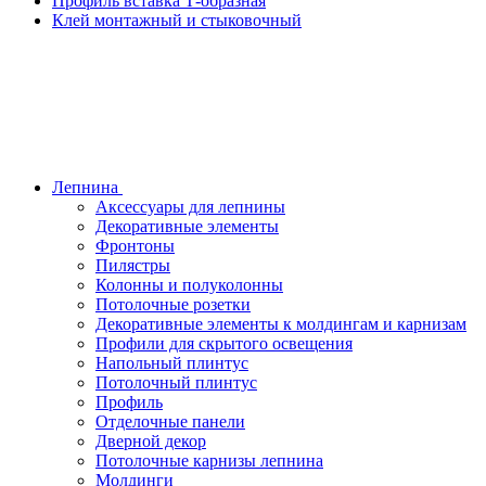
Профиль вставка Т-образная
Клей монтажный и стыковочный
Лепнина
Аксессуары для лепнины
Декоративные элементы
Фронтоны
Пилястры
Колонны и полуколонны
Потолочные розетки
Декоративные элементы к молдингам и карнизам
Профили для скрытого освещения
Напольный плинтус
Потолочный плинтус
Профиль
Отделочные панели
Дверной декор
Потолочные карнизы лепнина
Молдинги