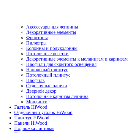
Аксессуары для лепнины
Декоративные элементы
Фронтоны
Пилястры
Колонны и полуколонны
Потолочные розетки
Декоративные элементы к молдингам и карнизам
Профили для скрытого освещения
Напольный плинтус
Потолочный плинтус
Профиль
Отделочные панели
Дверной декор
Потолочные карнизы лепнина
Молдинги
Галтель HiWood
Отделочный уголок HiWood
Плинтус HiWood
Панели HiWood
Подложка листовая