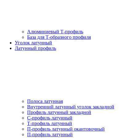
Алюминиевый Т-профиль
База для Т-образного профиля
Уголок латунный
Латунный профиль
Полоса латунная
Внутренний латунный уголок закладной
Профиль латунный закладной
С-профиль латунный
Т-профиль латунный
П-профиль латунный окантовочный
П-профиль латунный