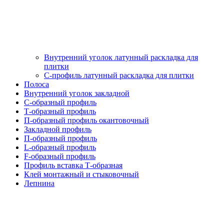
Внутренний уголок латунный раскладка для
плитки
С-профиль латунный раскладка для плитки
Полоса
Внутренний уголок закладной
С-образный профиль
Т-образный профиль
П-образный профиль окантовочный
Закладной профиль
П-образный профиль
L-образный профиль
F-образный профиль
Профиль вставка Т-образная
Клей монтажный и стыковочный
Лепнина