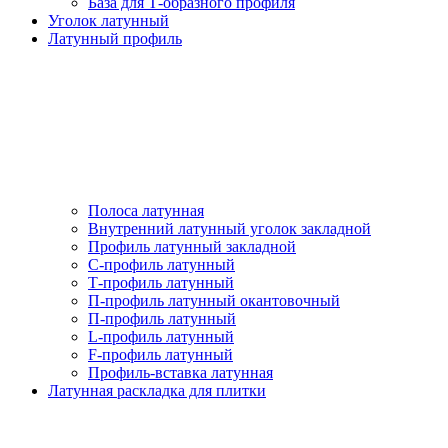
База для Т-образного профиля
Уголок латунный
Латунный профиль
Полоса латунная
Внутренний латунный уголок закладной
Профиль латунный закладной
С-профиль латунный
Т-профиль латунный
П-профиль латунный окантовочный
П-профиль латунный
L-профиль латунный
F-профиль латунный
Профиль-вставка латунная
Латунная раскладка для плитки