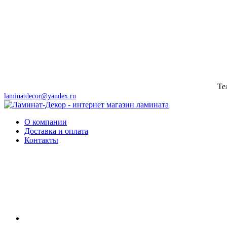
Те
г. Москва, Носовихинское шоссе, вл. 4 стр 3 , линия 1 - павильон 10
laminatdecor@yandex.ru
О компании
Доставка и оплата
Контакты