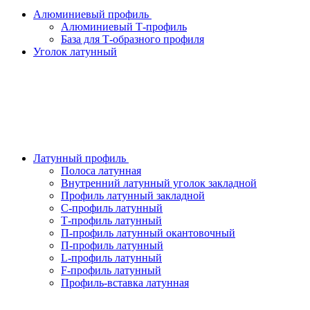
Алюминиевый профиль
Алюминиевый Т-профиль
База для Т-образного профиля
Уголок латунный
Латунный профиль
Полоса латунная
Внутренний латунный уголок закладной
Профиль латунный закладной
С-профиль латунный
Т-профиль латунный
П-профиль латунный окантовочный
П-профиль латунный
L-профиль латунный
F-профиль латунный
Профиль-вставка латунная