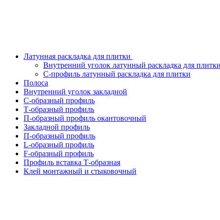
Латунная раскладка для плитки
Внутренний уголок латунный раскладка для плитк
С-профиль латунный раскладка для плитки
Полоса
Внутренний уголок закладной
С-образный профиль
Т-образный профиль
П-образный профиль окантовочный
Закладной профиль
П-образный профиль
L-образный профиль
F-образный профиль
Профиль вставка Т-образная
Клей монтажный и стыковочный