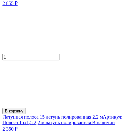
2 855
₽
В корзину
Латунная полоса 15 латунь полированная 2,2 м
Артикул:
Полоса 15х1,5 2,2 м латунь полированная
В наличии
2 350
₽