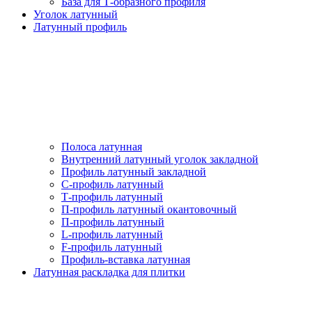
База для Т-образного профиля
Уголок латунный
Латунный профиль
Полоса латунная
Внутренний латунный уголок закладной
Профиль латунный закладной
С-профиль латунный
Т-профиль латунный
П-профиль латунный окантовочный
П-профиль латунный
L-профиль латунный
F-профиль латунный
Профиль-вставка латунная
Латунная раскладка для плитки