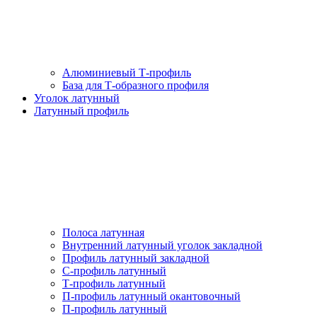
Алюминиевый Т-профиль
База для Т-образного профиля
Уголок латунный
Латунный профиль
Полоса латунная
Внутренний латунный уголок закладной
Профиль латунный закладной
С-профиль латунный
Т-профиль латунный
П-профиль латунный окантовочный
П-профиль латунный