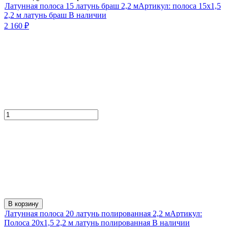
Латунная полоса 15 латунь браш 2,2 м
Артикул:
полоса 15х1,5
2,2 м латунь браш
В наличии
2 160
₽
В корзину
Латунная полоса 20 латунь полированная 2,2 м
Артикул:
Полоса 20х1,5 2,2 м латунь полированная
В наличии