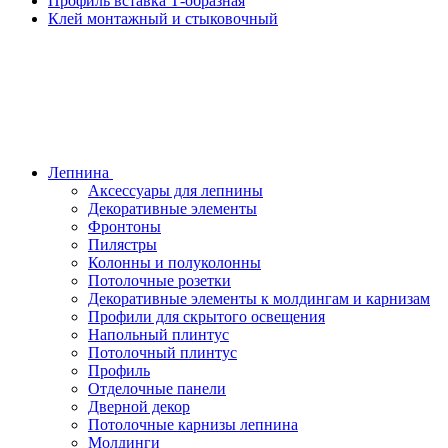
Профиль вставка Т-образная
Клей монтажный и стыковочный
Лепнина
Аксессуары для лепнины
Декоративные элементы
Фронтоны
Пилястры
Колонны и полуколонны
Потолочные розетки
Декоративные элементы к молдингам и карнизам
Профили для скрытого освещения
Напольный плинтус
Потолочный плинтус
Профиль
Отделочные панели
Дверной декор
Потолочные карнизы лепнина
Молдинги