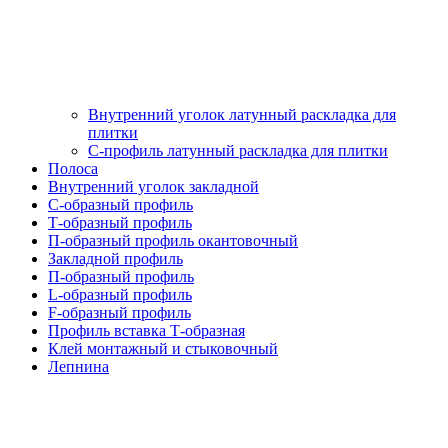
Внутренний уголок латунный раскладка для
плитки
С-профиль латунный раскладка для плитки
Полоса
Внутренний уголок закладной
С-образный профиль
Т-образный профиль
П-образный профиль окантовочный
Закладной профиль
П-образный профиль
L-образный профиль
F-образный профиль
Профиль вставка Т-образная
Клей монтажный и стыковочный
Лепнина