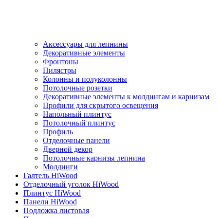
Аксессуары для лепнины
Декоративные элементы
Фронтоны
Пилястры
Колонны и полуколонны
Потолочные розетки
Декоративные элементы к молдингам и карнизам
Профили для скрытого освещения
Напольный плинтус
Потолочный плинтус
Профиль
Отделочные панели
Дверной декор
Потолочные карнизы лепнина
Молдинги
Галтель HiWood
Отделочный уголок HiWood
Плинтус HiWood
Панели HiWood
Подложка листовая