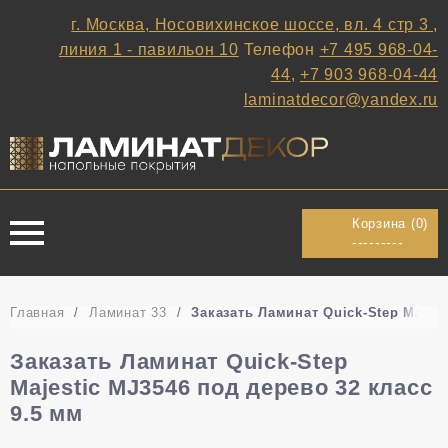
г. Москва, Носовихинское шоссе, вл. 4 стр 3 ,
линия 1 - павильон 10
Телефон
+7 495 968-04-
44
,
+7 903 968-04-44
laminatdecor@yandex.ru
Корзина (
0
)
---------
Главная
/
Ламинат 33
/
Заказать Ламинат Quick-Step Majest
Заказать Ламинат Quick-Step
Majestic MJ3546 под дерево 32 класс
9.5 мм