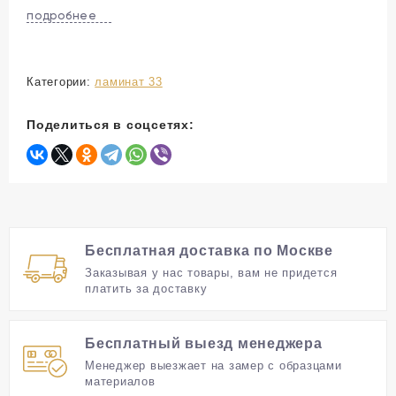
Легкая уборка.
подробнее
Соответствует всем показателям качества,
прочности и особенно экологичности.
Категории:
ламинат 33
Поделиться в соцсетях:
Бесплатная доставка по Москве
Заказывая у нас товары, вам не придется
платить за доставку
Бесплатный выезд менеджера
Менеджер выезжает на замер с образцами
материалов