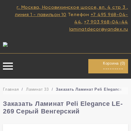
г. Москва, Носовихинское шоссе, вл. 4 стр 3 ,
линия 1 - павильон 10
Телефон
+7 495 968-04-
44
,
+7 903 968-04-44
laminatdecor@yandex.ru
Корзина (
0
)
---------
Главная
/
Ламинат 33
/
Заказать Ламинат Peli Elegance LE
Заказать Ламинат Peli Elegance LE-
269 Серый Венгерский