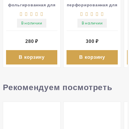
фольгированная для
перфорированная для
инфракрасного
отапливаемых полов
теплого пола 1,5 мм
1,5 мм
В наличии
В наличии
280
₽
300
₽
В корзину
В корзину
Рекомендуем посмотреть