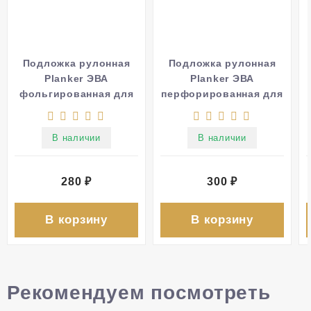
Подложка рулонная
Подложка рулонная
Planker ЭВА
Planker ЭВА
фольгированная для
перфорированная для
инфракрасного
отапливаемых полов
теплого пола 1,5 мм
1,5 мм
В наличии
В наличии
280
₽
300
₽
В корзину
В корзину
Рекомендуем посмотреть