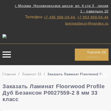
г. Москва, Носовихинское шоссе, вл. 4 стр 3 , линия
1 - павильон 10
Телефон
,
+7 495 968-04-44
+7 903 968-04-44
laminatdecor@yandex.ru
Корзина (
0
)
---------
Главная
/
Ламинат 33
/
Заказать Ламинат Floorwood Profile
Заказать Ламинат Floorwood Profile
Дуб Безансон Р0027559-2 8 мм 33
класс