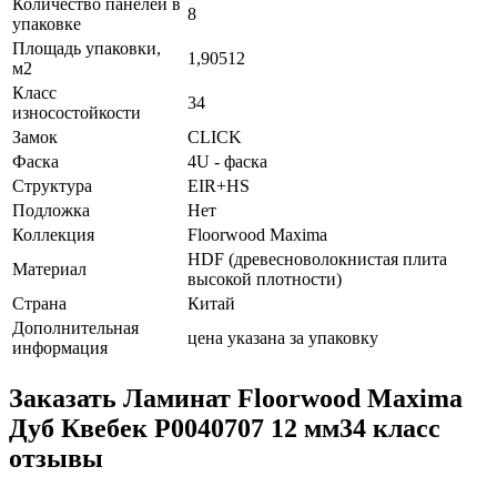
Количество панелей в
8
упаковке
Площадь упаковки,
1,90512
м2
Класс
34
износостойкости
Замок
CLICK
Фаска
4U - фаска
Структура
EIR+HS
Подложка
Нет
Коллекция
Floorwood Maxima
HDF (древесноволокнистая плита
Материал
высокой плотности)
Страна
Китай
Дополнительная
цена указана за упаковку
информация
Заказать Ламинат Floorwood Maxima
Дуб Квебек Р0040707 12 мм34 класс
отзывы