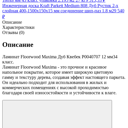
180х8 мм 43 класс упаковка 2.195 м2 27 кг
9 515,33
₽
Инженерная доска Kraft Parkett Medium 808 Дуб Рустик 2-х
слойная 400-1500х150х15 мм соединение шип-паз 1.8 м2
9 540
₽
Описание
Характеристики
Отзывы (0)
Описание
Ламинат Floorwood Maxima Дуб Квебек Р0040707 12 мм34
класс.
Ламинат Floorwood Maxima - это прочное и красивое
напольное покрытие, которое имеет широкую цветовую
гамму и текстуру дерева, создавая эффект настоящего паркета.
Он идеально подходит для использования в жилых и
коммерческих помещениях с высокой проходимостью
благодаря своей износостойкости и устойчивости к влаге.