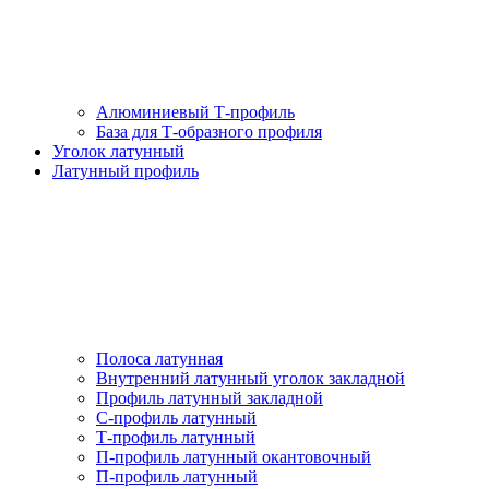
Алюминиевый Т-профиль
База для Т-образного профиля
Уголок латунный
Латунный профиль
Полоса латунная
Внутренний латунный уголок закладной
Профиль латунный закладной
С-профиль латунный
Т-профиль латунный
П-профиль латунный окантовочный
П-профиль латунный