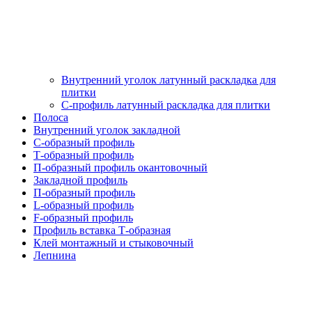
Внутренний уголок латунный раскладка для
плитки
С-профиль латунный раскладка для плитки
Полоса
Внутренний уголок закладной
С-образный профиль
Т-образный профиль
П-образный профиль окантовочный
Закладной профиль
П-образный профиль
L-образный профиль
F-образный профиль
Профиль вставка Т-образная
Клей монтажный и стыковочный
Лепнина