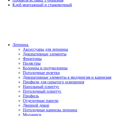
Профиль вставка Т-образная
Клей монтажный и стыковочный
Лепнина
Аксессуары для лепнины
Декоративные элементы
Фронтоны
Пилястры
Колонны и полуколонны
Потолочные розетки
Декоративные элементы к молдингам и карнизам
Профили для скрытого освещения
Напольный плинтус
Потолочный плинтус
Профиль
Отделочные панели
Дверной декор
Потолочные карнизы лепнина
Молдинги