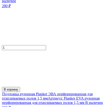
наличии
280
₽
В корзину
Подложка рулонная Planker ЭВА перфорированная для
отапливаемых полов 1,5 мм
Артикул:
Planker EVA рулонная
перфорированная для отапливаемых полов 1,5 мм
В наличии