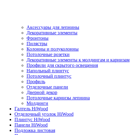
Аксессуары для лепнины
Декоративные элементы
Фронтоны
Пилястры
Колонны и полуколонны
Потолочные розетки
Декоративные элементы к молдингам и карнизам
Профили для скрытого освещения
Напольный плинтус
Потолочный плинтус
Профиль
Отделочные панели
Дверной декор
Потолочные карнизы лепнина
Молдинги
Галтель HiWood
Отделочный уголок HiWood
Плинтус HiWood
Панели HiWood
Подложка листовая