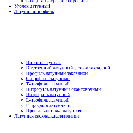
База для Т-образного профиля
Уголок латунный
Латунный профиль
Полоса латунная
Внутренний латунный уголок закладной
Профиль латунный закладной
С-профиль латунный
Т-профиль латунный
П-профиль латунный окантовочный
П-профиль латунный
L-профиль латунный
F-профиль латунный
Профиль-вставка латунная
Латунная раскладка для плитки