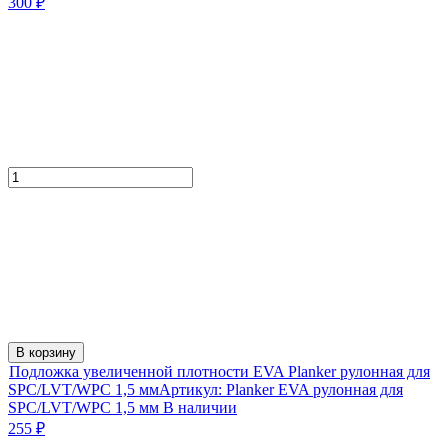
300
₽
В корзину
Подложка увеличенной плотности EVA Planker рулонная для
SPC/LVT/WPC 1,5 мм
Артикул:
Planker EVA рулонная для
SPC/LVT/WPC 1,5 мм
В наличии
255
₽