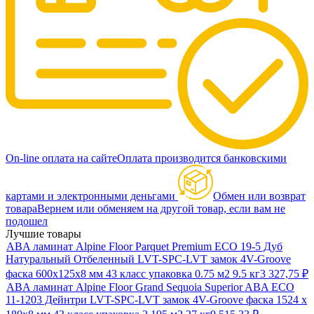
On-line оплата на сайте
Оплата производится банковскими
картами и электронными деньгами
Обмен или возврат
товара
Вернем или обменяем на другой товар, если вам не
подошел
Лучшие товары
ABA ламинат Alpine Floor Parquet Premium ECO 19-5 Дуб
Натуральный Отбеленный LVT-SPC-LVT замок 4V-Groove
фаска 600х125х8 мм 43 класс упаковка 0.75 м2 9.5 кг
3 327,75
₽
ABA ламинат Alpine Floor Grand Sequoia Superior ABA ECO
11-1203 Дейнтри LVT-SPC-LVT замок 4V-Groove фаска 1524 х