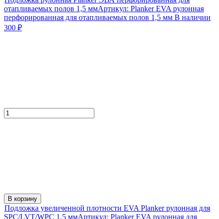
отапливаемых полов 1,5 мм
Артикул:
Planker EVA рулонная
перфорированная для отапливаемых полов 1,5 мм
В наличии
300
₽
В корзину
Подложка увеличенной плотности EVA Planker рулонная для
SPC/LVT/WPC 1,5 мм
Артикул:
Planker EVA рулонная для