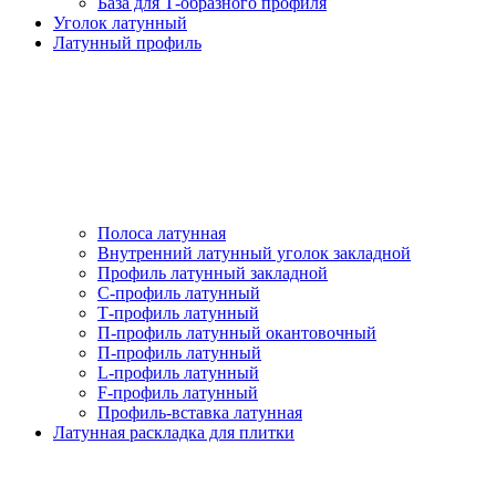
База для Т-образного профиля
Уголок латунный
Латунный профиль
Полоса латунная
Внутренний латунный уголок закладной
Профиль латунный закладной
С-профиль латунный
Т-профиль латунный
П-профиль латунный окантовочный
П-профиль латунный
L-профиль латунный
F-профиль латунный
Профиль-вставка латунная
Латунная раскладка для плитки