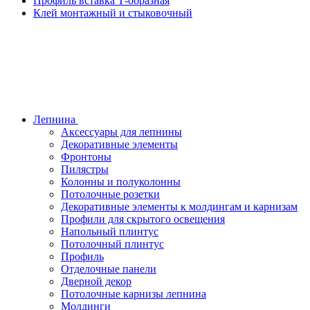
Профиль вставка Т-образная
Клей монтажный и стыковочный
Лепнина
Аксессуары для лепнины
Декоративные элементы
Фронтоны
Пилястры
Колонны и полуколонны
Потолочные розетки
Декоративные элементы к молдингам и карнизам
Профили для скрытого освещения
Напольный плинтус
Потолочный плинтус
Профиль
Отделочные панели
Дверной декор
Потолочные карнизы лепнина
Молдинги