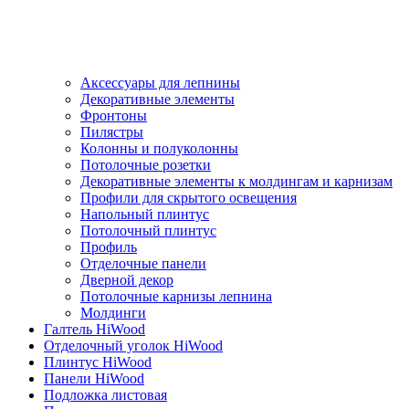
Аксессуары для лепнины
Декоративные элементы
Фронтоны
Пилястры
Колонны и полуколонны
Потолочные розетки
Декоративные элементы к молдингам и карнизам
Профили для скрытого освещения
Напольный плинтус
Потолочный плинтус
Профиль
Отделочные панели
Дверной декор
Потолочные карнизы лепнина
Молдинги
Галтель HiWood
Отделочный уголок HiWood
Плинтус HiWood
Панели HiWood
Подложка листовая