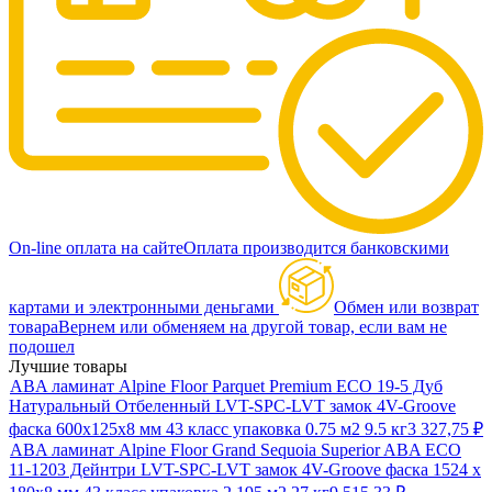
On-line оплата на сайте
Оплата производится банковскими
картами и электронными деньгами
Обмен или возврат
товара
Вернем или обменяем на другой товар, если вам не
подошел
Лучшие товары
ABA ламинат Alpine Floor Parquet Premium ECO 19-5 Дуб
Натуральный Отбеленный LVT-SPC-LVT замок 4V-Groove
фаска 600х125х8 мм 43 класс упаковка 0.75 м2 9.5 кг
3 327,75
₽
ABA ламинат Alpine Floor Grand Sequoia Superior ABA ECO
11-1203 Дейнтри LVT-SPC-LVT замок 4V-Groove фаска 1524 х