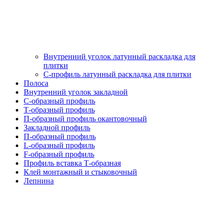
Внутренний уголок латунный раскладка для
плитки
С-профиль латунный раскладка для плитки
Полоса
Внутренний уголок закладной
С-образный профиль
Т-образный профиль
П-образный профиль окантовочный
Закладной профиль
П-образный профиль
L-образный профиль
F-образный профиль
Профиль вставка Т-образная
Клей монтажный и стыковочный
Лепнина