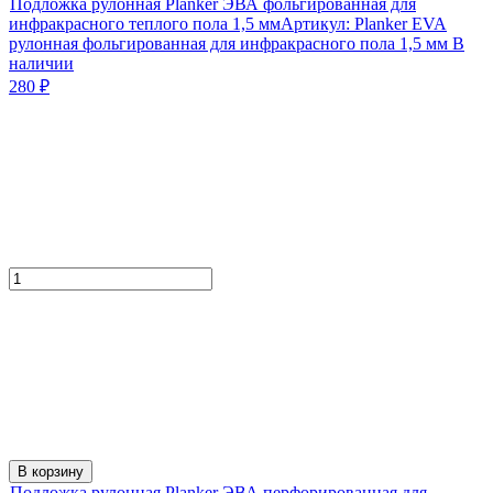
Подложка рулонная Planker ЭВА фольгированная для
инфракрасного теплого пола 1,5 мм
Артикул:
Planker EVA
рулонная фольгированная для инфракрасного пола 1,5 мм
В
наличии
280
₽
В корзину
Подложка рулонная Planker ЭВА перфорированная для