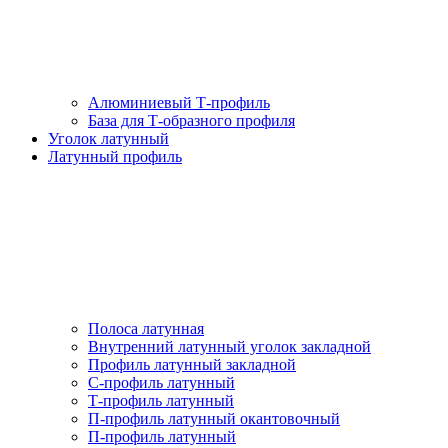
Алюминиевый Т-профиль
База для Т-образного профиля
Уголок латунный
Латунный профиль
Полоса латунная
Внутренний латунный уголок закладной
Профиль латунный закладной
С-профиль латунный
Т-профиль латунный
П-профиль латунный окантовочный
П-профиль латунный