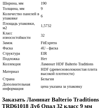
Ширина, мм
190
Толщина, мм
9
Количество панелей в
6
упаковке
Площадь упаковки,
1,5732
м2
Класс
32
износостойкости
Замок
FitExpress
Фаска
4U - фаска
Структура
EIR
Подложка
Нет
Коллекция
Ламинат HDF Balterio Traditions
HDF (древесноволокнистая плита
Материал
высокой плотности)
Страна
Бельгия
Дополнительная
цена указана за упаковку
информация
Заказать Ламинат Balterio Traditions
TRD61018 Дуб Опал 32 класс 9 мм