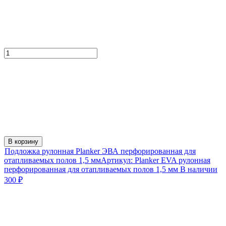
В корзину
Подложка рулонная Planker ЭВА перфорированная для
отапливаемых полов 1,5 мм
Артикул:
Planker EVA рулонная
перфорированная для отапливаемых полов 1,5 мм
В наличии
300
₽