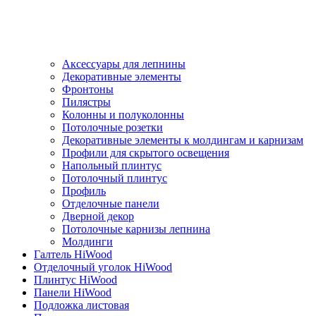
Аксессуары для лепнины
Декоративные элементы
Фронтоны
Пилястры
Колонны и полуколонны
Потолочные розетки
Декоративные элементы к молдингам и карнизам
Профили для скрытого освещения
Напольный плинтус
Потолочный плинтус
Профиль
Отделочные панели
Дверной декор
Потолочные карнизы лепнина
Молдинги
Галтель HiWood
Отделочный уголок HiWood
Плинтус HiWood
Панели HiWood
Подложка листовая