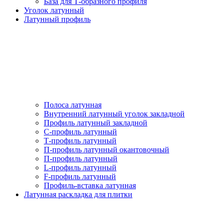
База для Т-образного профиля
Уголок латунный
Латунный профиль
Полоса латунная
Внутренний латунный уголок закладной
Профиль латунный закладной
С-профиль латунный
Т-профиль латунный
П-профиль латунный окантовочный
П-профиль латунный
L-профиль латунный
F-профиль латунный
Профиль-вставка латунная
Латунная раскладка для плитки