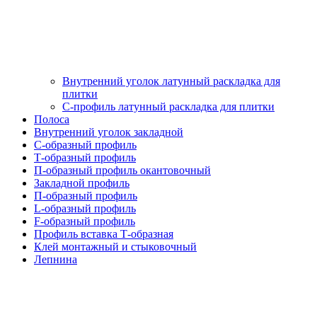
Внутренний уголок латунный раскладка для
плитки
С-профиль латунный раскладка для плитки
Полоса
Внутренний уголок закладной
С-образный профиль
Т-образный профиль
П-образный профиль окантовочный
Закладной профиль
П-образный профиль
L-образный профиль
F-образный профиль
Профиль вставка Т-образная
Клей монтажный и стыковочный
Лепнина