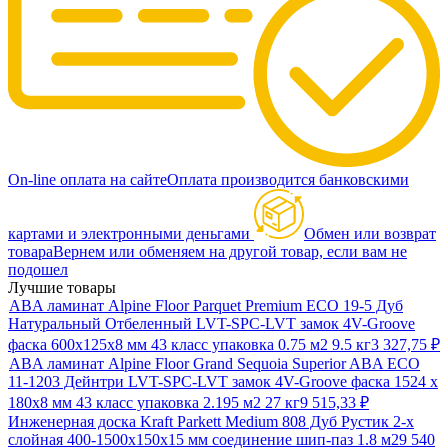
On-line оплата на сайте
Оплата производится банковскими
картами и электронными деньгами
Обмен или возврат
товара
Вернем или обменяем на другой товар, если вам не
подошел
Лучшие товары
ABA ламинат Alpine Floor Parquet Premium ECO 19-5 Дуб
Натуральный Отбеленный LVT-SPC-LVT замок 4V-Groove
фаска 600х125х8 мм 43 класс упаковка 0.75 м2 9.5 кг
3 327,75
₽
ABA ламинат Alpine Floor Grand Sequoia Superior ABA ECO
11-1203 Дейнтри LVT-SPC-LVT замок 4V-Groove фаска 1524 х
180х8 мм 43 класс упаковка 2.195 м2 27 кг
9 515,33
₽
Инженерная доска Kraft Parkett Medium 808 Дуб Рустик 2-х
слойная 400-1500х150х15 мм соединение шип-паз 1.8 м2
9 540