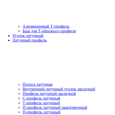
Алюминиевый Т-профиль
База для Т-образного профиля
Уголок латунный
Латунный профиль
Полоса латунная
Внутренний латунный уголок закладной
Профиль латунный закладной
С-профиль латунный
Т-профиль латунный
П-профиль латунный окантовочный
П-профиль латунный