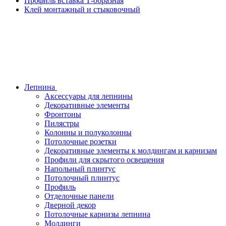
Профиль вставка Т-образная
Клей монтажный и стыковочный
Лепнина
Аксессуары для лепнины
Декоративные элементы
Фронтоны
Пилястры
Колонны и полуколонны
Потолочные розетки
Декоративные элементы к молдингам и карнизам
Профили для скрытого освещения
Напольный плинтус
Потолочный плинтус
Профиль
Отделочные панели
Дверной декор
Потолочные карнизы лепнина
Молдинги