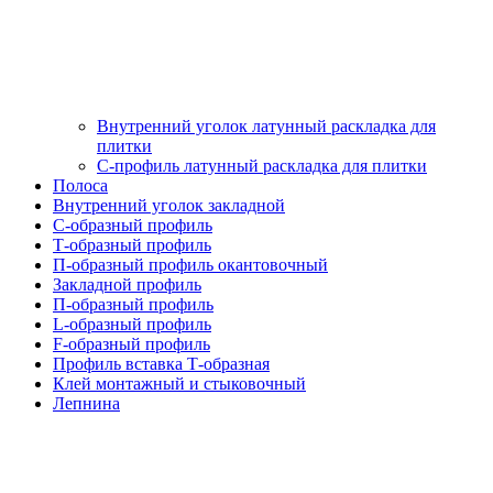
Внутренний уголок латунный раскладка для
плитки
С-профиль латунный раскладка для плитки
Полоса
Внутренний уголок закладной
С-образный профиль
Т-образный профиль
П-образный профиль окантовочный
Закладной профиль
П-образный профиль
L-образный профиль
F-образный профиль
Профиль вставка Т-образная
Клей монтажный и стыковочный
Лепнина