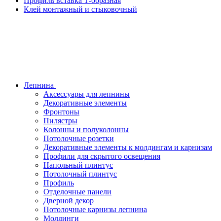
Профиль вставка Т-образная
Клей монтажный и стыковочный
Лепнина
Аксессуары для лепнины
Декоративные элементы
Фронтоны
Пилястры
Колонны и полуколонны
Потолочные розетки
Декоративные элементы к молдингам и карнизам
Профили для скрытого освещения
Напольный плинтус
Потолочный плинтус
Профиль
Отделочные панели
Дверной декор
Потолочные карнизы лепнина
Молдинги