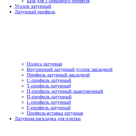
База для Т-образного профиля
Уголок латунный
Латунный профиль
Полоса латунная
Внутренний латунный уголок закладной
Профиль латунный закладной
С-профиль латунный
Т-профиль латунный
П-профиль латунный окантовочный
П-профиль латунный
L-профиль латунный
F-профиль латунный
Профиль-вставка латунная
Латунная раскладка для плитки