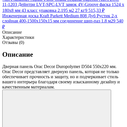
11-1203 Дейнтри LVT-SPC-LVT замок 4V-Groove фаска 1524 х
180х8 мм 43 класс упаковка 2.195 м2 27 кг
9 515,33
₽
Инженерная доска Kraft Parkett Medium 808 Дуб Рустик 2-х
слойная 400-1500х150х15 мм соединение шип-паз 1.8 м2
9 540
₽
Описание
Характеристики
Отзывы (0)
Описание
Дверная панель Orac Decor Duropolymer D504 550х220 мм.
Orac Decor представляет дверную панель, которая не только
обеспечивает прочность и защиту, но и подчеркивает стиль
вашего интерьера благодаря своему изысканному дизайну и
качественным материалам.