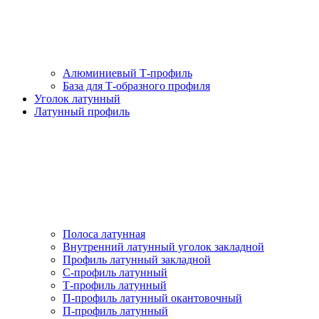
Алюминиевый Т-профиль
База для Т-образного профиля
Уголок латунный
Латунный профиль
Полоса латунная
Внутренний латунный уголок закладной
Профиль латунный закладной
С-профиль латунный
Т-профиль латунный
П-профиль латунный окантовочный
П-профиль латунный