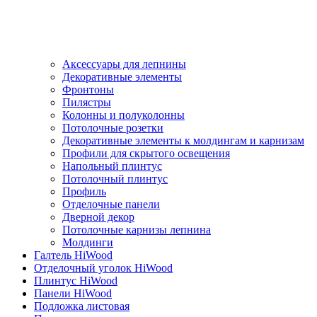
Аксессуары для лепнины
Декоративные элементы
Фронтоны
Пилястры
Колонны и полуколонны
Потолочные розетки
Декоративные элементы к молдингам и карнизам
Профили для скрытого освещения
Напольный плинтус
Потолочный плинтус
Профиль
Отделочные панели
Дверной декор
Потолочные карнизы лепнина
Молдинги
Галтель HiWood
Отделочный уголок HiWood
Плинтус HiWood
Панели HiWood
Подложка листовая