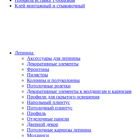
Профиль вставка Т-образная
Клей монтажный и стыковочный
Лепнина
Аксессуары для лепнины
Декоративные элементы
Фронтоны
Пилястры
Колонны и полуколонны
Потолочные розетки
Декоративные элементы к молдингам и карнизам
Профили для скрытого освещения
Напольный плинтус
Потолочный плинтус
Профиль
Отделочные панели
Дверной декор
Потолочные карнизы лепнина
Молдинги