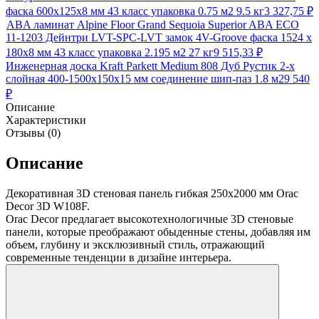
фаска 600х125х8 мм 43 класс упаковка 0.75 м2 9.5 кг
3 327,75
₽
ABA ламинат Alpine Floor Grand Sequoia Superior ABA ECO
11-1203 Дейнтри LVT-SPC-LVT замок 4V-Groove фаска 1524 х
180х8 мм 43 класс упаковка 2.195 м2 27 кг
9 515,33
₽
Инженерная доска Kraft Parkett Medium 808 Дуб Рустик 2-х
слойная 400-1500х150х15 мм соединение шип-паз 1.8 м2
9 540
₽
Описание
Характеристики
Отзывы (0)
Описание
Декоративная 3D стеновая панель гибкая 250х2000 мм Orac
Decor 3D W108F.
Orac Decor предлагает высокотехнологичные 3D стеновые
панели, которые преображают обыденные стены, добавляя им
объем, глубину и эксклюзивный стиль, отражающий
современные тенденции в дизайне интерьера.