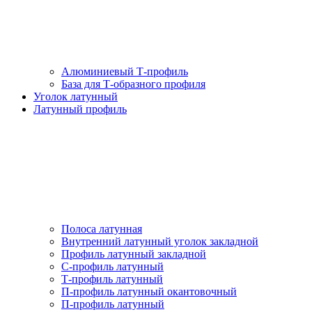
Алюминиевый Т-профиль
База для Т-образного профиля
Уголок латунный
Латунный профиль
Полоса латунная
Внутренний латунный уголок закладной
Профиль латунный закладной
С-профиль латунный
Т-профиль латунный
П-профиль латунный окантовочный
П-профиль латунный