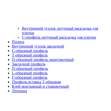
Внутренний уголок латунный раскладка для
плитки
С-профиль латунный раскладка для плитки
Полоса
Внутренний уголок закладной
С-образный профиль
Т-образный профиль
П-образный профиль окантовочный
Закладной профиль
П-образный профиль
L-образный профиль
F-образный профиль
Профиль вставка Т-образная
Клей монтажный и стыковочный
Лепнина