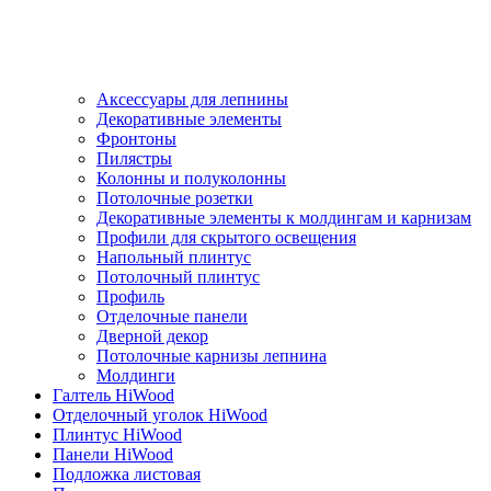
Аксессуары для лепнины
Декоративные элементы
Фронтоны
Пилястры
Колонны и полуколонны
Потолочные розетки
Декоративные элементы к молдингам и карнизам
Профили для скрытого освещения
Напольный плинтус
Потолочный плинтус
Профиль
Отделочные панели
Дверной декор
Потолочные карнизы лепнина
Молдинги
Галтель HiWood
Отделочный уголок HiWood
Плинтус HiWood
Панели HiWood
Подложка листовая