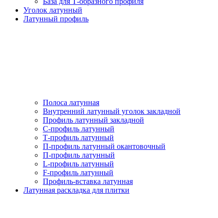
База для Т-образного профиля
Уголок латунный
Латунный профиль
Полоса латунная
Внутренний латунный уголок закладной
Профиль латунный закладной
С-профиль латунный
Т-профиль латунный
П-профиль латунный окантовочный
П-профиль латунный
L-профиль латунный
F-профиль латунный
Профиль-вставка латунная
Латунная раскладка для плитки